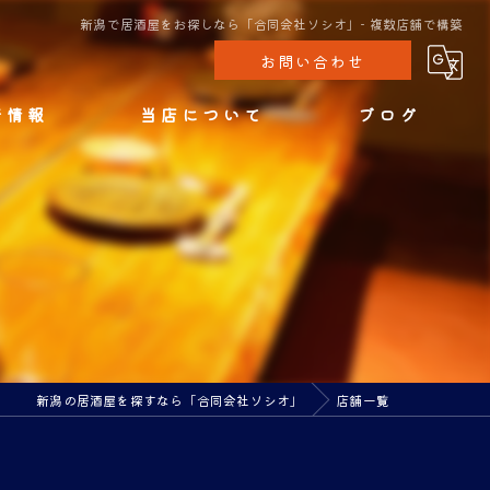
新潟で居酒屋をお探しなら「合同会社ソシオ」- 複数店舗で構築
お問い合わせ
着情報
当店について
ブログ
新潟駅のダーツバー
バー
焼き鳥
海鮮
グルメ
新潟の居酒屋を探すなら「合同会社ソシオ」
店舗一覧
一人めし