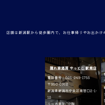
Bar Strad ROX
＠ベベ.ST
店舗は新潟駅から徒歩圏内で、お仕事帰りやお出かけ
隠れ家酒房 やっとこ 駅南店
電話番号：025-249-1755
〒950-0912
新潟県新潟市中央区南笹口2-1-
12
リッカ南笹口2階