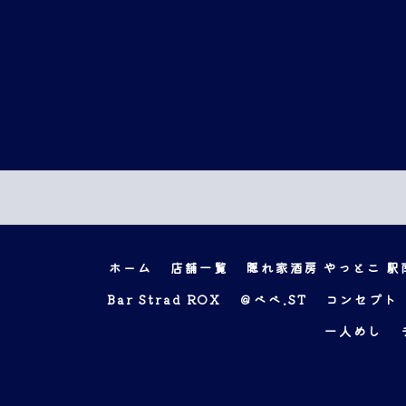
ホーム
店舗一覧
隠れ家酒房 やっとこ 駅
Bar Strad ROX
＠ベベ.ST
コンセプト
一人めし