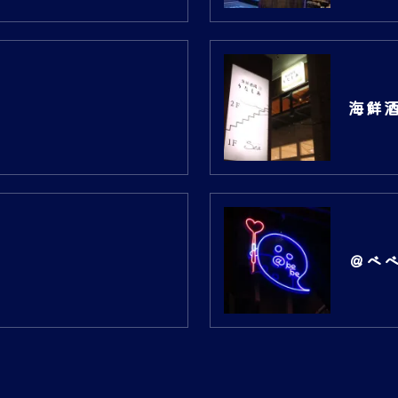
海鮮
＠ベベ