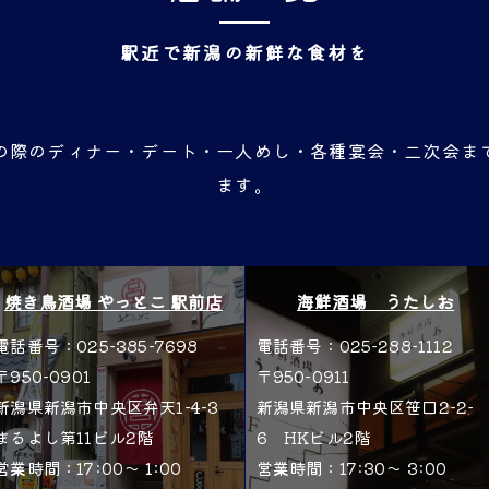
駅近で新潟の新鮮な食材を
の際のディナー・デート・一人めし・各種宴会・二次会ま
ます。
焼き鳥酒場 やっとこ 駅前店
海鮮酒場 うたしお
電話番号：025-385-7698
電話番号：025-288-1112
〒950-0901
〒950-0911
新潟県新潟市中央区弁天1-4−3
新潟県新潟市中央区笹口2-2-
まるよし第11ビル2階
6 HKビル2階
営業時間：17:00〜 1:00
営業時間：17:30〜 3:00