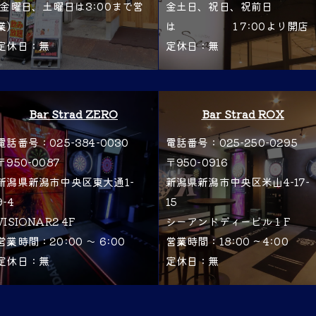
(金曜日、土曜日は3:00まで営
金土日、祝日、祝前日
業)
は １7:00より開店
定休日：無
定休日：無
Bar Strad ZERO
Bar Strad ROX
電話番号：025-384-0030
電話番号：025-250-0295
〒950-0087
〒950-0916
新潟県新潟市中央区東大通1-
新潟県新潟市中央区米山4-17-
9−4
15
VISIONAR2 4F
シーアンドディービル１F
営業時間：20:00 〜 6:00
営業時間：18:00 ~ 4:00
定休日：無
定休日：無