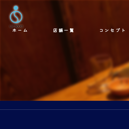
ホーム
店舗一覧
コンセプト
隠れ家酒房 やっとこ 駅南店
焼き鳥酒場やっとこ
ハナレ酒場ふじみや
海鮮酒場 うたしお
Bar Strad
Bar Strad ZERO